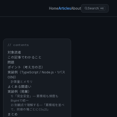
Home
Articles
About
Search
⌘K
// contents
対象読者
この記事でわかること
問題
ポイント（考え方の芯）
実装例（TypeScript / Node.js・1パス
O(N)）
計算量とメモリ
よくある間違い
実装例（発展）
1) 「完全安全」— 累積和も頻度も
BigIntで統一
2) 別観点で理解する—「累積和を並べ
て、同値の塊ごとにC(v,2)」
まとめ