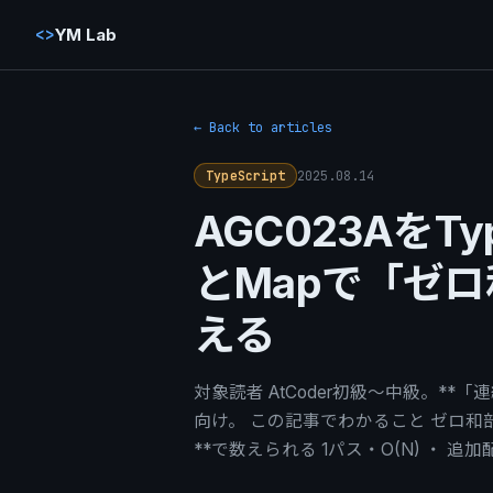
<>
YM Lab
← Back to articles
2025.08.14
TypeScript
AGC023AをTy
とMapで「ゼロ
える
対象読者 AtCoder初級〜中級。*
向け。 この記事でわかること ゼロ和
**で数えられる 1パス・O(N) ・ 追加配列