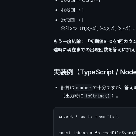
0が2回 → C(2,2)=1
4が2回 → 1
2が2回 → 1
合計3つ（(1,3,-4), (-4,2,2), (2,-2)）
もう一度結論
：
「初期値S=0を1回カ
達時に現在までの出現回数を答えに加え
実装例（TypeScript / Nod
計算は
で十分ですが、
答え
number
（出力時に
）。
toString()
import * as fs from "fs";

const tokens = fs.readFileSync(0