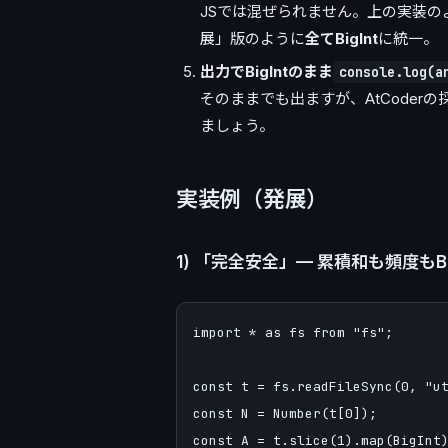
JSでは混ぜられません。上の実装の
展」版のように
全てBigInt
に統一。
出力でBigIntのまま
console.log(a
そのままでも出ますが、AtCoder
ましょう。
実装例（発展）
1) 「完全安全」— 累積和も頻度もBi
import * as fs from "fs";

const t = fs.readFileSync(0, "ut
const N = Number(t[0]);

const A = t.slice(1).map(BigInt)