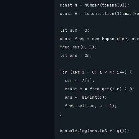
const N = Number(tokens[0]);

const A = tokens.slice(1).map(Nu
let sum = 0;                  
const freq = new Map<number, num
freq.set(0, 1);            
let ans = 0n;                 
for (let i = 0; i < N; i++) {

  sum += A[i];

  const c = freq.get(sum) ?
  ans += BigInt(c);        
  freq.set(sum, c + 1);       
}
