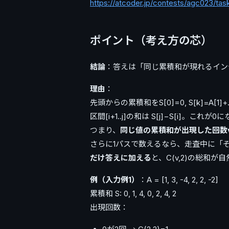
https://atcoder.jp/contests/agc023/ta
ポイント（考え方の芯）
結論
：答えは「同じ累積和が現れるインデ
理由
：
先頭からの累積和をS[0]=0, S[k]=A[1]
区間[i+1..j]の和は S[j]−S[i]。これが
つまり、
同じ値の累積和が出現した回数vご
さらに1パスで数えるなら、走査中に「
だけ答えに加える
と、C(v,2)の総和
例（入力例1）
：A = [1, 3, -4, 2, 2, -2]
累積和 S: 0, 1, 4, 0, 2, 4, 2
出現回数：