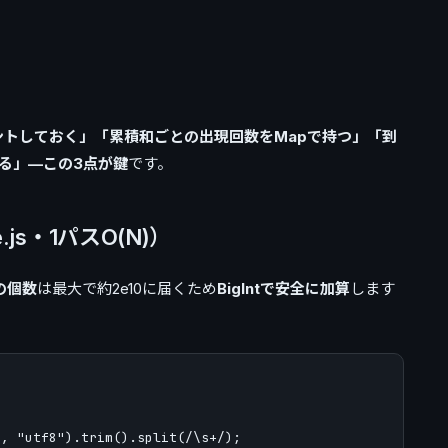
。
ウントしておく」「累積和ごとの出現回数をMapで持つ」「到
る」—この3点が鍵
です。
e.js・1パスO(N)）
の個数
は最大で約2e10に届くため
BigIntで安全に加算
します
, "utf8").trim().split(/\s+/);
