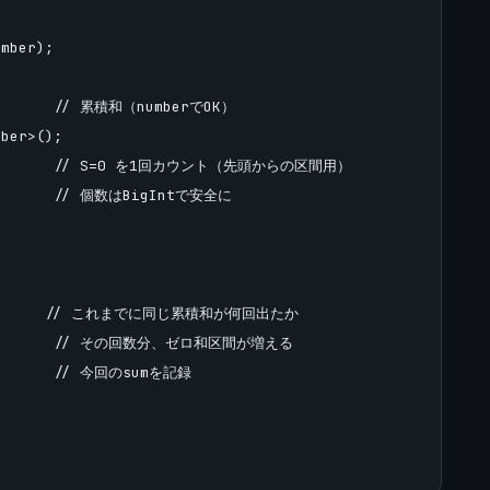
mber);

        // 累積和（numberでOK）

ber>();

           // S=0 を1回カウント（先頭からの区間用）

        // 個数はBigIntで安全に

 0;       // これまでに同じ累積和が何回出たか

           // その回数分、ゼロ和区間が増える

        // 今回のsumを記録
