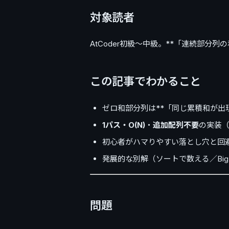
対象読者
AtCoder初級〜中級。**「連続部分
この記事でわかること
ゼロ和部分列は**「同じ累積和が出
1パス・O(N)
・
追加配列不要
の実装（Ty
初心者がハマりやすい落とし穴と回
発展的な別解（ソートで数える／BigI
問題