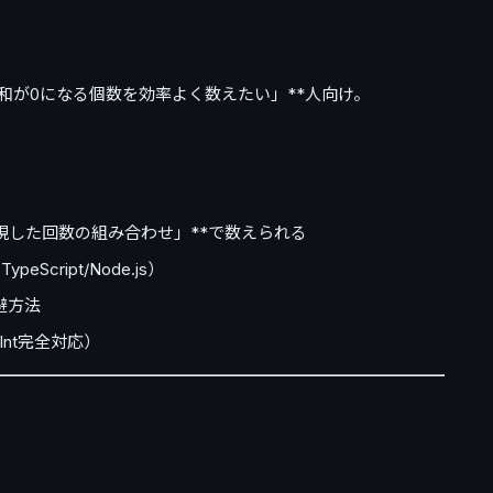
列の和が0になる個数を効率よく数えたい」**人向け。
現した回数の組み合わせ」**で数えられる
peScript/Node.js）
避方法
nt完全対応）