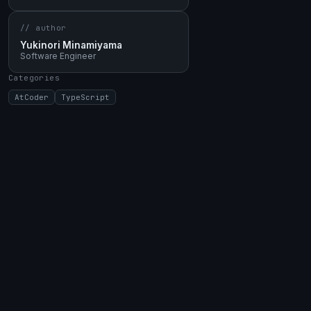
// author
Yukinori Minamiyama
Software Engineer
Categories
AtCoder
TypeScript