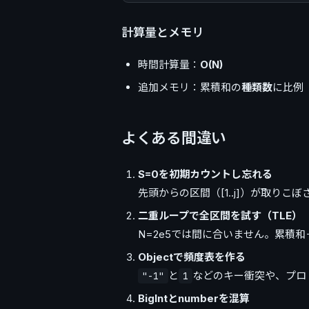
計算量とメモリ
時間計算量：
O(N)
追加メモリ：累積和の
種類数
に比例（
よくある間違い
S=0を初期カウントし忘れる
先頭からの区間（[1..j]）が取りこ
二重ループで全区間を試す（TLE）
N=2e5では間に合いません。累積和＋
Objectで頻度表を作る
と
などのキー衝突や、プロ
"-1"
1
BigIntとnumberを混算