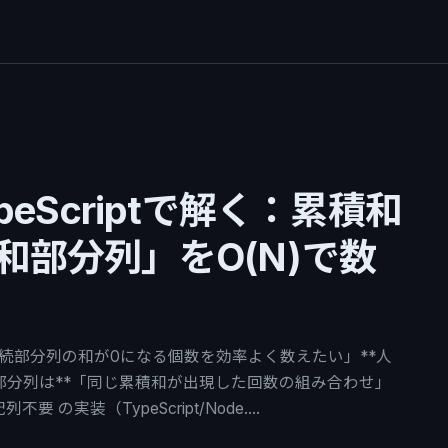
peScriptで解く：累積和
和部分列」をO(N)で数
*「連続部分列の和が0になる個数を効率よく数えたい」**人
部分列は**「同じ累積和が出現した回数の組み合わせ」
不要 の実装（TypeScript/Node.…