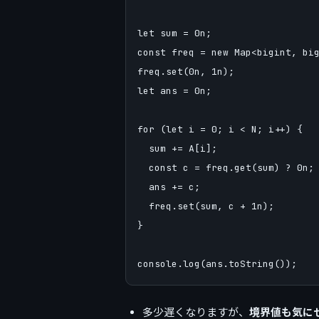
let sum = 0n;

const freq = new Map<bigint, big
freq.set(0n, 1n);

let ans = 0n;

for (let i = 0; i < N; i++) {

  sum += A[i];

  const c = freq.get(sum) ? 0n;

  ans += c;

  freq.set(sum, c + 1n);

}

多少遅くなりますが、
境界値も気に