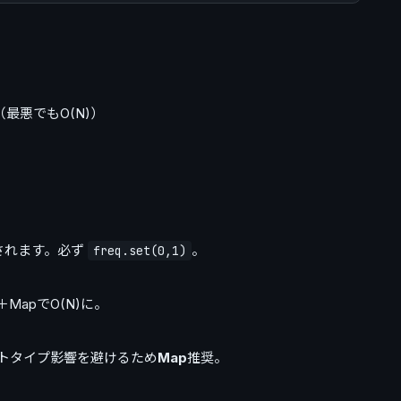
最悪でもO(N)）
ぼされます。必ず
。
freq.set(0,1)
MapでO(N)に。
トタイプ影響を避けるため
Map
推奨。