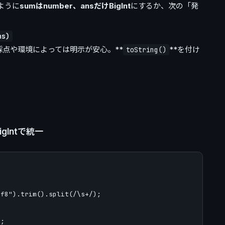
ように
sumはnumber、ansだけBigInt
にするか、次の「発
ns)
の採点や環境によっては明示が安心。**
**を付け
toString()
gIntで統一
f8").trim().split(/\s+/);

;
