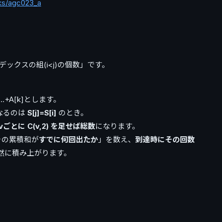
sks/agc023_a
ックスの組(i<j)の個数」です。
+…+A[k]とします。
0になるのは
S[j]=S[i]
のとき。
とに C(v,2) を足せば総数
になります。
その累積和が
すでに何回出たか
」を数え、
到達時にその回数
が自然に積み上がります。