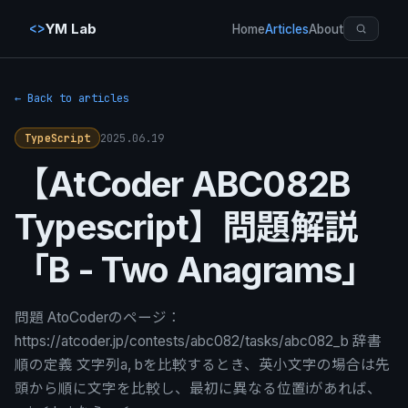
<>
YM Lab
Home
Articles
About
← Back to articles
2025.06.19
TypeScript
【AtCoder ABC082B
Typescript】問題解説
「B - Two Anagrams」
問題 AtoCoderのページ：
https://atcoder.jp/contests/abc082/tasks/abc082_b 辞書
順の定義 文字列a, bを比較するとき、英小文字の場合は先
頭から順に文字を比較し、最初に異なる位置iがあれば、