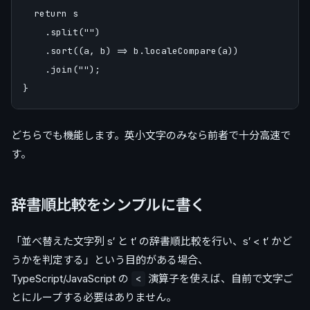
  return s

    .split("")

    .sort((a, b) => b.localeCompare(a))

    .join("");

どちらでも機能します。英小文字のみなら前者で十分高速で
す。
辞書順比較をシンプルに書く
「並べ替えた文字列 s′ と t′ の辞書順比較を行い、s′ < t′ かど
うかを判定する」という目的がある場合、
TypeScript/JavaScript の
演算子を使えば、自前で文字ご
<
とにループする必要はありません。