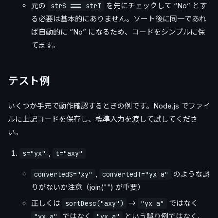
元の
を先にチェックして “No” とす
strS === strT
る必要は基本的にありません。ソート後に同一であれ
ば自動的に “No” になるため、コードをシンプルに保
てます。
テスト例
いくつか手元で動作確認するときの例です。Node.js でファイ
ルに上記コードを保存し、標準入力を渡して試してくださ
い。
,
s="yx"
t="axy"
,
のような誤
convertedS="xy"
convertedT="yx a"
りがないか注意（join("") が重要）
正しくは
→
ではなく
sortDesc("axy")
"yx a"
ではなく
という誤り例ではなく、
"yx a"
"yx a"