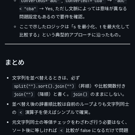
,
→
convertedS="abc"
convertedT="cba"
"abc"
→ Yes, ただし文脈によっては意味が異なる
< "cba"
問題設定もあるので要件を確認。
ここで示したロジックは「s を最小化、t を最大化して
比較する」という典型的アプローチに沿ったもの。
まとめ
文字列を並べ替えるときは、必ず
（昇順）や比較関数付き
split("").sort().join("")
（降順）と書く。
のままにしない。
join("")
join()
並べ替え後の辞書順比較は自前のループよりも文字列同士
の
演算子を使えばシンプルで確実。
<
元文字列同士の等値チェックをわざわざ行う必要はなく、
ソート後に等しければ
比較が false になるだけで問題
<