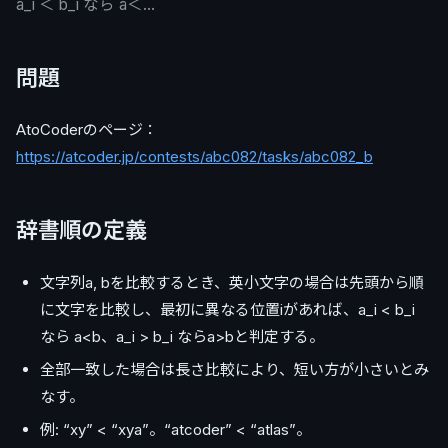
a_i ＜ b_i なら a＜…
問題
AtoCoderのページ：
https://atcoder.jp/contests/abc082/tasks/abc082_b
辞書順の定義
文字列a, bを比較するとき、英小文字の場合は先頭から順
に文字を比較し、最初に異なる位置iがあれば、a_i < b_i
なら a<b、a_i > b_i ならa>bと判定する。
全部一致した場合は長さ比較により、短い方が小さいとみ
なす。
例: “xy” < “xya”。“atcoder” < “atlas”。