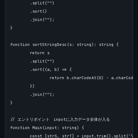
	.split("")

	.sort()

	.join("");

}

function sortStringDesc(s: string): string {

	return s

	.split("")

	.sort((a, b) => {

		return b.charCodeAt(0) - a.charCodeAt(0);

	})

	.join("");

}

// エントリポイント　inputに入力データ全体が入る

function Main(input: string) {

	const [strS, strT] = input.trim().split('\n');
