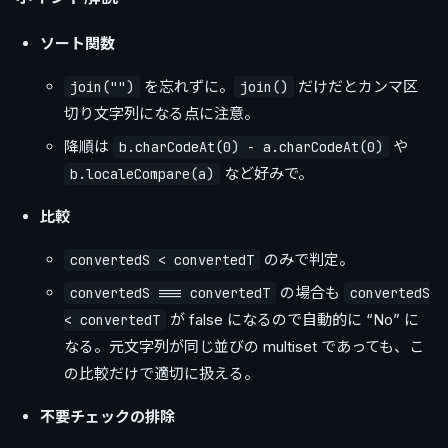
ソート関数
を忘れずに。
だけだとカンマ区
join("")
join()
切り文字列になる点に注意。
降順は
や
b.charCodeAt(0) - a.charCodeAt(0)
など好みで。
b.localeCompare(a)
比較
のみで判定。
convertedS < convertedT
の場合も
convertedS === convertedT
convertedS
が false になるので自動的に “No” に
< convertedT
なる。元文字列が同じ並びの multiset であっても、こ
の比較だけで適切に扱える。
不要チェックの排除