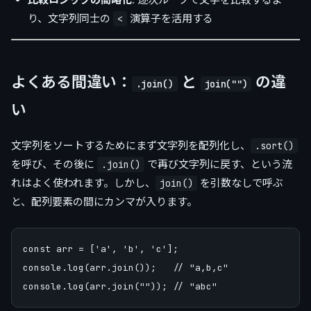
り、文字列同士の
演算子を活用する
<
よくある間違い：
と
の違
.join()
join("")
い
文字列をソートするためにまず文字列を配列化し、
.sort()
を呼び、その後に
で再び文字列に戻す、という流
.join()
れはよく使われます。しかし、
を引数なしで呼ぶ
join()
と、配列要素の間にカンマが入ります。
const arr = ['a', 'b', 'c'];

console.log(arr.join());   // "a,b,c"
