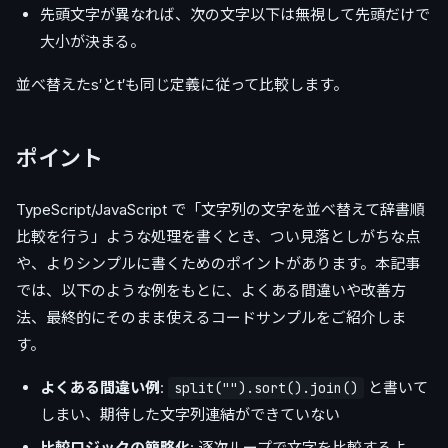
先頭文字が異なれば、次の文字以下は無視して先頭だけで
大小が決まる。
並べ替えたs′とt′も同じ定義に従って比較します。
ポイント
TypeScript/JavaScript で「文字列の文字を並べ替えて辞書順
比較を行う」ような処理を書くとき、つい見落としがちな点
や、よりシンプルに書くためのポイントがあります。本記事
では、以下のような例をもとに、よくある間違いや改善方
法、最終的にそのまま使えるコードサンプルをご紹介しま
す。
よくある間違い例
:
と書いて
split("").sort().join()
しまい、期待した文字列連結ができていない
比較ロジックの簡略化
: 逐次ループで文字を比較するよ