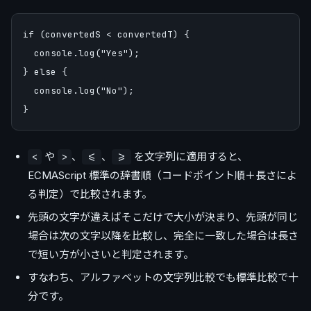
if (convertedS < convertedT) {

  console.log("Yes");

} else {

  console.log("No");

や
、
、
を文字列に適用すると、
<
>
<=
>=
ECMAScript 標準の辞書順（コードポイント順＋長さによ
る判定）で比較されます。
先頭の文字が違えばそこだけで大小が決まり、先頭が同じ
場合は次の文字以降を比較し、完全に一致した場合は長さ
で短い方が小さいと判定されます。
すなわち、アルファベットの文字列比較でも標準比較で十
分です。