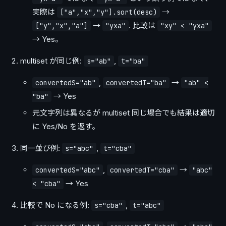
実際は
→
["a","x","y"].sort(desc)
→
. 比較は
["y","x","a"]
"yxa"
"xy" < "yxa"
→ Yes。
multiset が同じ例:
,
s="ab"
t="ba"
,
→
convertedS="ab"
convertedT="ba"
"ab" <
→ Yes
"ba"
元文字列は異なるが multiset 同じ場合でも結果は適切
に Yes/No を返す。
同一並び例:
,
s="abc"
t="cba"
,
→
convertedS="abc"
convertedT="cba"
"abc"
→ Yes
< "cba"
比較で No になる例:
,
s="cba"
t="abc"