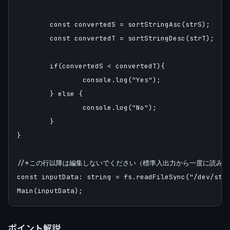
	const convertedS = sortStringAsc(strS);

	const convertedT = sortStringDesc(strT);

	if(convertedS < convertedT){

		console.log("Yes");

	} else {

		console.log("No");

	}

}

//*この行以降は編集しないでください（標準入出力から一度に読み込み
const inputData: string = fs.readFileSync("/dev/stdi
ポイント解説