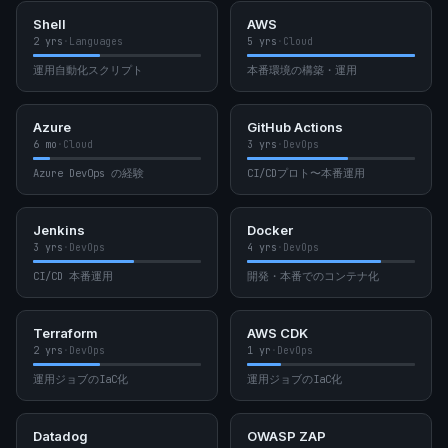
Shell
AWS
2 yrs
·
Languages
5 yrs
·
Cloud
運用自動化スクリプト
本番環境の構築・運用
Azure
GitHub Actions
6 mo
·
Cloud
3 yrs
·
DevOps
Azure DevOps の経験
CI/CDプロト〜本番運用
Jenkins
Docker
3 yrs
·
DevOps
4 yrs
·
DevOps
CI/CD 本番運用
開発・本番でのコンテナ化
Terraform
AWS CDK
2 yrs
·
DevOps
1 yr
·
DevOps
運用ジョブのIaC化
運用ジョブのIaC化
Datadog
OWASP ZAP