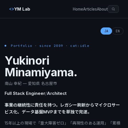
<>
YM Lab
Home
Articles
About
JA
EN
Portfolio · since 2009 ·
cat:idle
Yukinori
Minamiyama.
南山 幸紀
—
愛知県 名古屋市
Full Stack Engineer
/
Architect
事業の継続性に責任を持つ。レガシー刷新からマイクロサー
ビス化、データ基盤MVPまでを単独で完遂。
15年以上の現場で「重大障害ゼロ」「再現性のある運用」「累積