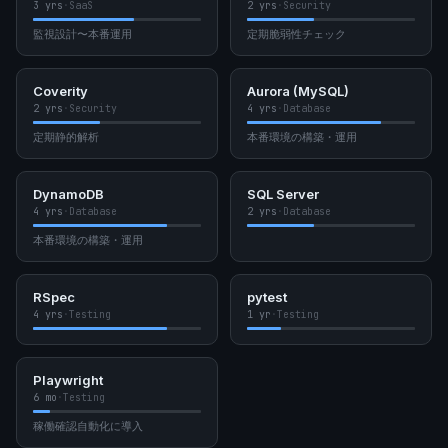
3 yrs
·
SaaS
2 yrs
·
Security
監視設計〜本番運用
定期脆弱性チェック
Coverity
Aurora (MySQL)
2 yrs
·
Security
4 yrs
·
Database
定期静的解析
本番環境の構築・運用
DynamoDB
SQL Server
4 yrs
·
Database
2 yrs
·
Database
本番環境の構築・運用
RSpec
pytest
4 yrs
·
Testing
1 yr
·
Testing
Playwright
6 mo
·
Testing
稼働確認自動化に導入