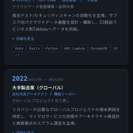
クラウドデータ基盤構築・品質改善
結合テスト/セキュリティスキャンの自動化を主導。サブ
スク向けクラウドデータ基盤を設計・構築し、S3経由で
ビジネス側Tableauへデータを供給。
+ 詳細を見る
Ruby
Rails
Python
AWS Lambda
DynamoDB
S3
+
3
2022
2022/04 — 2024/03
大手製造業（グローバル）
自社代表アーキテクト / 機能リーダー
グローバルプロジェクト立て直し
リカバリーが必要なグローバルプロジェクトの根本原因を
特定し、マイクロサービス化前提のアーキテクチャ再設計
と複数拠点のスクラム運営を主導。
+ 詳細を見る