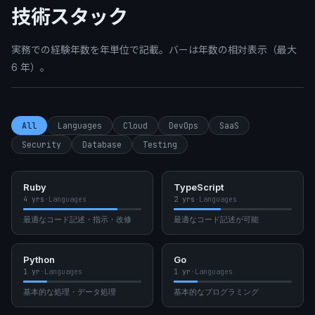
技術スタック
実務での経験年数を年単位で記載。バーは年数の相対表示（最大
6 年）。
All
Languages
Cloud
DevOps
SaaS
Security
Database
Testing
Ruby
TypeScript
4 yrs
·
Languages
2 yrs
·
Languages
最適なコード記述・指示・改修
最適なコード記述が可能
Python
Go
1 yr
·
Languages
1 yr
·
Languages
基本的な処理・データ処理
基本的なプログラミング