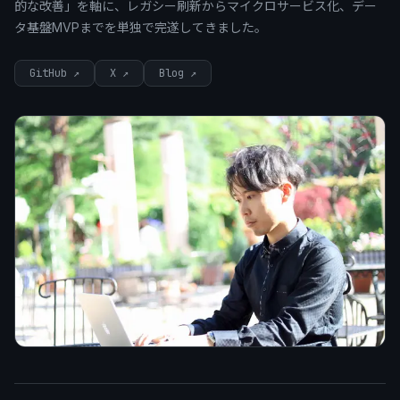
的な改善」を軸に、レガシー刷新からマイクロサービス化、デー
タ基盤MVPまでを単独で完遂してきました。
GitHub ↗
X ↗
Blog ↗