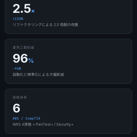
2.5
×
+150%
リファクタリングによる 2.5 倍超の改善
運用工数削減
96
%
−96%
自動化と標準化による大幅削減
資格保有
6
AWS / CompTIA
AWS 4資格 + PenTest+ / Security+