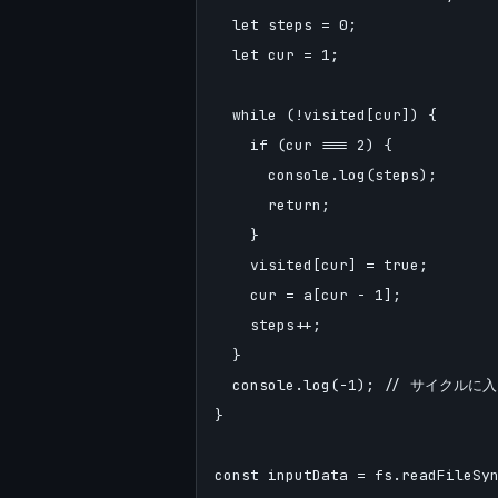
  let steps = 0;

  let cur = 1;

  while (!visited[cur]) {

    if (cur === 2) {

      console.log(steps);

      return;

    }

    visited[cur] = true;

    cur = a[cur - 1];

    steps++;

  }

  console.log(-1); // サイク
}

const inputData = fs.readFileSyn