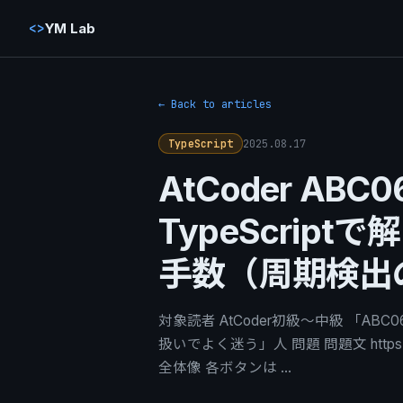
<>
YM Lab
← Back to articles
2025.08.17
TypeScript
AtCoder ABC
TypeScrip
手数（周期検出
対象読者 AtCoder初級〜中級 「ABC0
扱いでよく迷う」人 問題 問題文 https://atc
全体像 各ボタンは …