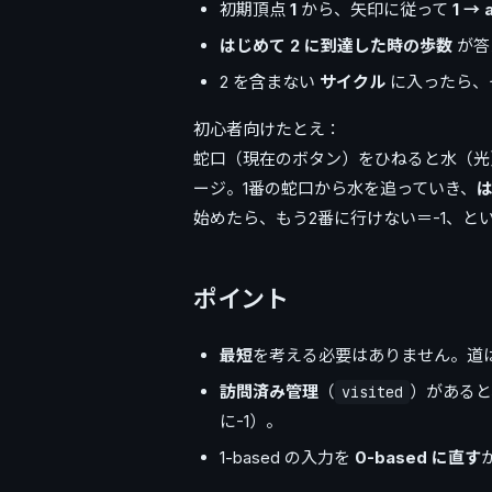
初期頂点
1
から、矢印に従って
1 → a
はじめて 2 に到達した時の歩数
が答
2 を含まない
サイクル
に入ったら、
初心者向けたとえ：
蛇口（現在のボタン）をひねると水（光
ージ。1番の蛇口から水を追っていき、
始めたら、もう2番に行けない＝-1、と
ポイント
最短
を考える必要はありません。道
訪問済み管理
（
）があると
visited
に-1）。
1-based の入力を
0-based に直す