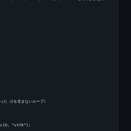
ルに入った（2を含まないループ）

c(0, "utf8");
