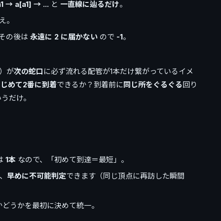
1 → a[a1] → ...
と
一直線に辿るだけ
。
え。
その後は
永遠に 2 に届かない
ので
-1
。
）が
次の蛇口
に必ず流れる配管が1本だけ繋がっているイメ
はじめて2番に到着
できるか？到着前に
同じ所をぐるぐる
回り
いうだけ。
は
1本
なので、「初めて到達＝最短」。
、
早めに不可能判定
できます（同じ頂点に再訪した瞬間
かどうかを最初に決めて統一。