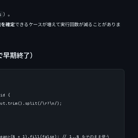
）。
s
能を確定
できるケースが増えて実行回数が減ることがありま
で早期終了）
id {

ut.trim().split(/\r?\n/);



olean>(N + 1).fill(false); // 1..N をそのまま使う
