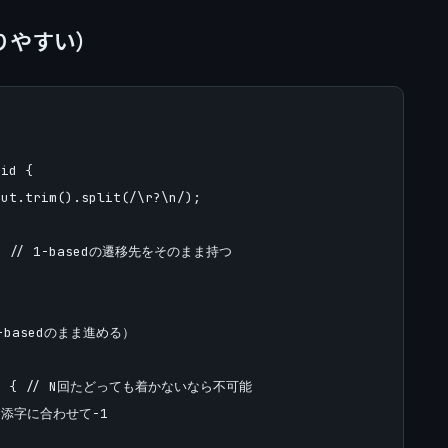
りやすい）
id {

ut.trim().split(/\r?\n/);

er); // 1-basedの遷移先をそのまま持つ

1-basedのまま進める）

== 2) { // N回たどっても着かないなら不可能

sed添字に合わせて-1
