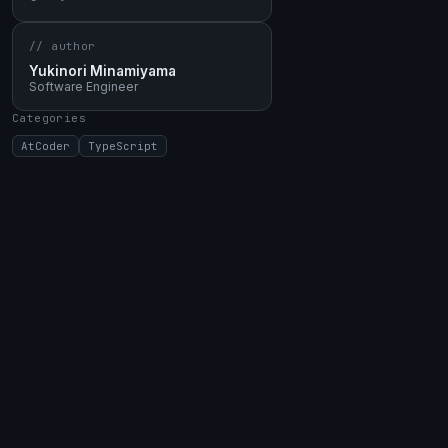
// author
Yukinori Minamiyama
Software Engineer
Categories
AtCoder
TypeScript