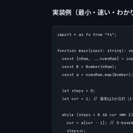
実装例（最小・速い・わか
import * as fs from "fs";

function main(input: string): vo
  const [nRaw, ...numsRaw] = inp
  const N = Number(nRaw);

  const a = numsRaw.map(Numb
  let steps = 0;

  let cur = 1; // 最初は1が点灯（
  while (steps < N && cur !
    cur = a[cur - 1]; // 0-ba
    steps++;
