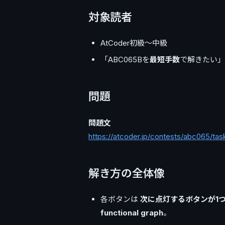
対象読者
AtCoder初級〜中級
「ABC065Bを
最短手数
で解きたい」「
問題
問題文
https://atcoder.jp/contests/abc065/ta
解き方の全体像
各ボタンは
次に点灯するボタンが1
functional graph
。