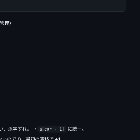
問管理）
い、添字ずれ。→
に統一。
a[cur - 1]
ないので
0
。最初の遷移で
+1
。