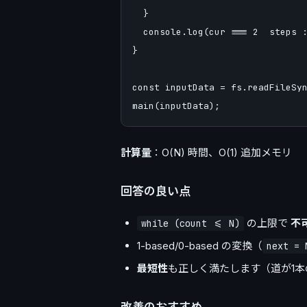
  }

  console.log(cur === 2  steps :
}

const inputData = fs.readFileSyn
計算量
：O(N) 時間、O(1) 追加メモリ
回答の良い点
の上限で
不
while (count <= N)
1-based/0-based の変換（
next = 
最短性
も正しく満たします（道が1