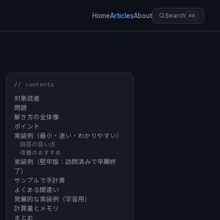
Home
Articles
About
Search
⌘K
// contents
対象読者
問題
解き方の全体像
ポイント
実装例（最小・速い・わかりやすい）
回答の良い点
改善のおすすめ
実装例（堅牢版：訪問済みで早期終
了）
サンプルで手計算
よくある間違い
発展的な実装例（学習用）
計算量とメモリ
まとめ