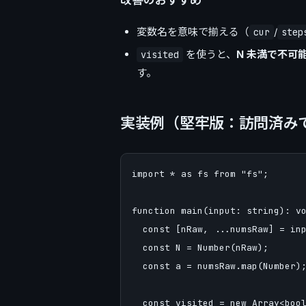
改善のおすすめ
変数名を意味で揃える（
/
cur
step
を使うと、
N 未満で不可
visited
す。
実装例（堅牢版：訪問済み
import * as fs from "fs";

function main(input: string): vo
  const [nRaw, ...numsRaw] = inp
  const N = Number(nRaw);

  const a = numsRaw.map(Number);
  const visited = new Array<bo