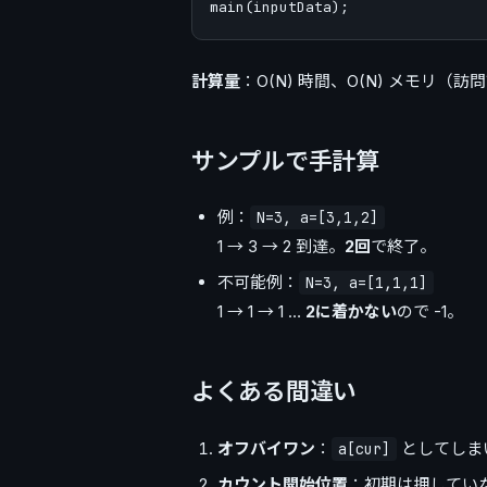
計算量
：O(N) 時間、O(N) メモリ（訪
サンプルで手計算
例：
N=3, a=[3,1,2]
1 → 3 → 2 到達。
2回
で終了。
不可能例：
N=3, a=[1,1,1]
1 → 1 → 1 …
2に着かない
ので -1。
よくある間違い
オフバイワン
：
としてしま
a[cur]
カウント開始位置
：初期は押してい