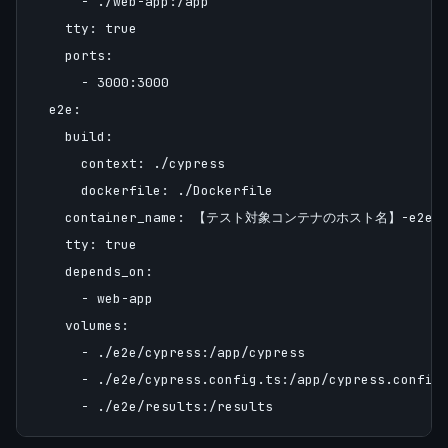
      - ./web-app:/app

    tty: true

    ports:

      - 3000:3000

  e2e:

    build:

      context: ./cypress

      dockerfile: ./Dockerfile

    container_name: 【テスト対象コンテナのホスト名】-e2e

    tty: true

    depends_on:

      - web-app

    volumes:

      - ./e2e/cypress:/app/cypress

      - ./e2e/cypress.config.ts:/app/cypress.config.