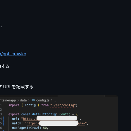
で、
io/gpt-crawler
動する
トのURLを記載する