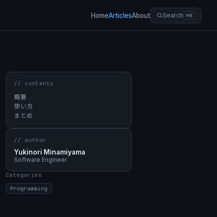
Home
Articles
About
Search
⌘K
// contents
概要
使い方
まとめ
// author
Yukinori Minamiyama
Software Engineer
Categories
Programming