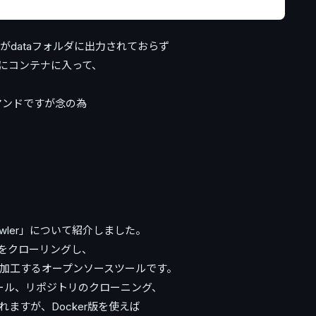
.jsonがdataフォルダに出力されておらず
にコンテナに入って、
コマンドですが念の為
awler」について紹介しました。
情報をクローリングし、
を加工するオープンソースツールです。
トール、リポジトリのクローニング、
ますが、Docker版を使えば