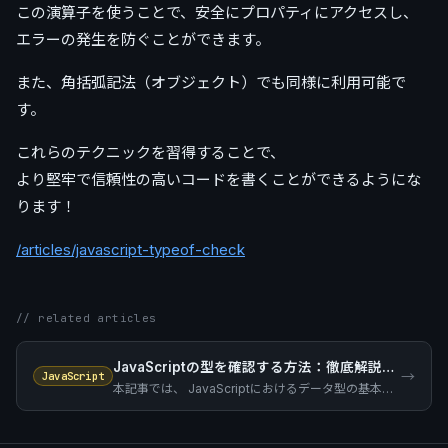
この演算子を使うことで、安全にプロパティにアクセスし、
エラーの発生を防ぐことができます。
また、角括弧記法（オブジェクト）でも同様に利用可能で
す。
これらのテクニックを習得することで、
より堅牢で信頼性の高いコードを書くことができるようにな
ります！
/articles/javascript-typeof-check
// related articles
JavaScriptの型を確認する方法：徹底解説！【typeof/instanceof/call()】
→
JavaScript
本記事では、 JavaScriptにおけるデータ型の基本から、 型を確認するための具体的な方法までを わかりやすく解説します！ 特に、 「typeof演算子」を中心に、 初心者でもすぐに実践できる方法を紹介します。 型とは何か？ プログラミングにおける「型」とは、 データがどの…