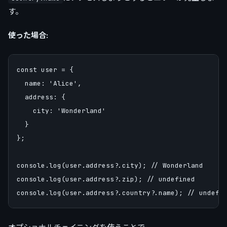
す。
使った場合:
const user = {

  name: 'Alice',

  address: {

    city: 'Wonderland'

  }

};

console.log(user.address?.city); // Wonderland

console.log(user.address?.zip); // undefined
