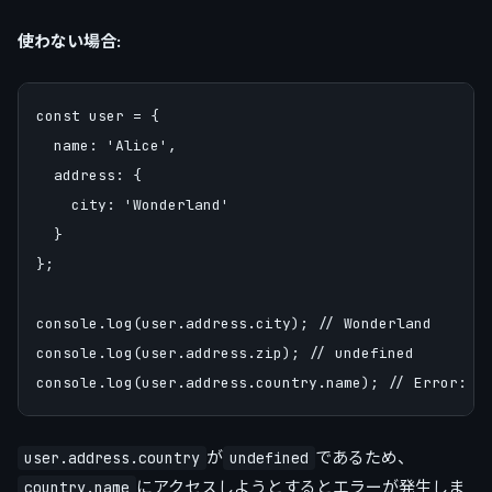
使わない場合:
const user = {

  name: 'Alice',

  address: {

    city: 'Wonderland'

  }

};

console.log(user.address.city); // Wonderland

console.log(user.address.zip); // undefined

が
であるため、
user.address.country
undefined
にアクセスしようとするとエラーが発生しま
country.name