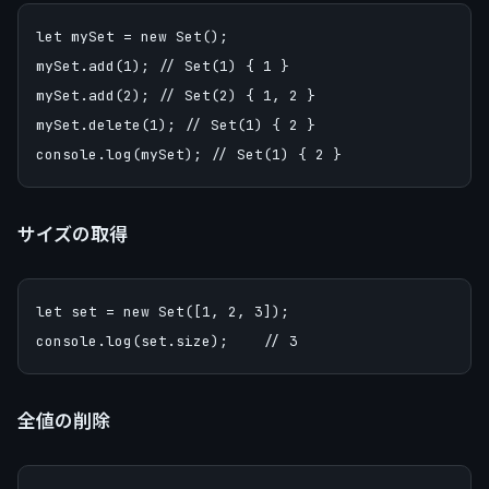
let mySet = new Set();

mySet.add(1); // Set(1) { 1 }

mySet.add(2); // Set(2) { 1, 2 }

mySet.delete(1); // Set(1) { 2 }

サイズの取得
let set = new Set([1, 2, 3]);

全値の削除