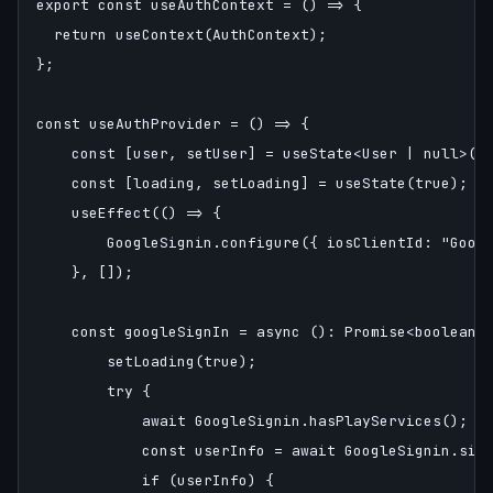
export const useAuthContext = () => {

  return useContext(AuthContext);

};

const useAuthProvider = () => {

    const [user, setUser] = useState<User | null>(nu
    const [loading, setLoading] = useState(true);

    useEffect(() => {

        GoogleSignin.configure({ iosClientId: "Googl
    }, []);

    const googleSignIn = async (): Promise<boolean> 
        setLoading(true);

        try {

            await GoogleSignin.hasPlayServices();

            const userInfo = await GoogleSignin.sign
            if (userInfo) {
