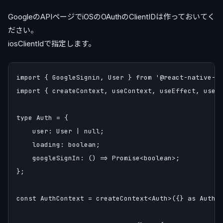
GoogleのAPIページでiOSのOAuthのClientIDは作っておいてく
ださい。
iosClientIdで指定します。
import { GoogleSignin, User } from '@react-native-go
import { createContext, useContext, useEffect, useSt
type Auth = {

    user: User | null;

    loading: boolean;

    googleSignIn: () => Promise<boolean>;

};

const AuthContext = createContext<Auth>({} as Auth);