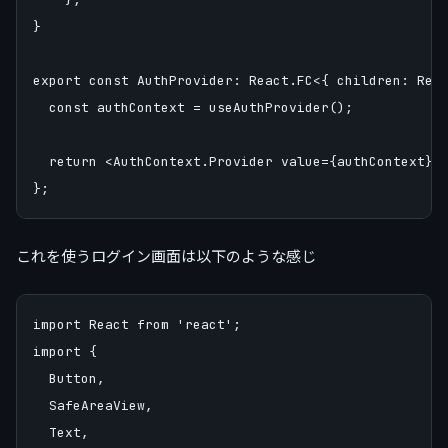
}

export const AuthProvider: React.FC<{ children: Reac
  const authContext = useAuthProvider();

  return <AuthContext.Provider value={authContext}>{
これを使うログイン画面は以下のような感じ
import React from 'react';

import {

  Button,

  SafeAreaView,

  Text,
