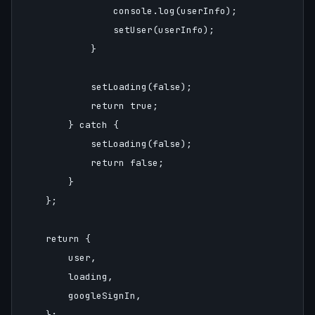
                console.log(userInfo);

                setUser(userInfo);

            }

            setLoading(false);

            return true;

        } catch {

            setLoading(false);

            return false;

        }

    };

    return {

        user,

        loading,

        googleSignIn,

    };
