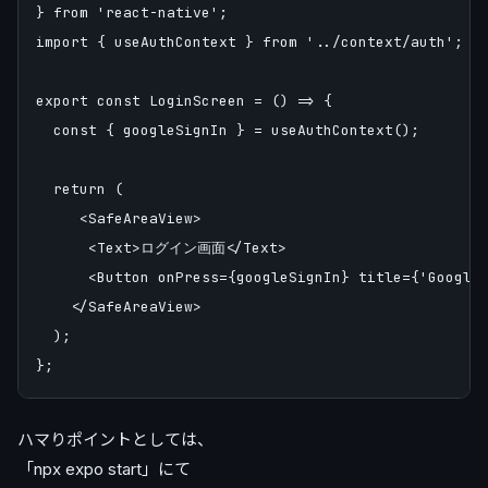
} from 'react-native';

import { useAuthContext } from '../context/auth';

export const LoginScreen = () => {

  const { googleSignIn } = useAuthContext();

  return (

     <SafeAreaView>

      <Text>ログイン画面</Text>

      <Button onPress={googleSignIn} title={'Googl
    </SafeAreaView>

  );

ハマりポイントとしては、
「npx expo start」にて