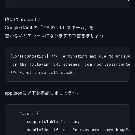
他にはInfo.plistに
Google OAuthの「iOS の URL スキーム」を
書かないとエラー↓になりますので書きましょう！
[CoreFoundation] *** Terminating app due to uncaught
for the following URL schemes: com.googleusercontent
app.jsonに以下を追記しましょう〜。
    "ios": {

      "supportsTablet": true,

      "bundleIdentifier": "com.mydomain.mywebapp",
