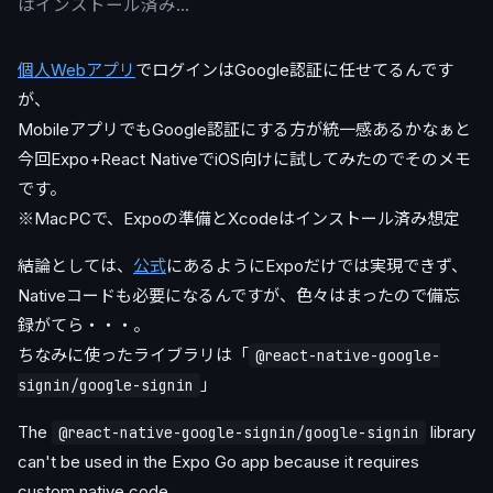
はインストール済み…
個人Webアプリ
でログインはGoogle認証に任せてるんです
が、
MobileアプリでもGoogle認証にする方が統一感あるかなぁと
今回Expo+React NativeでiOS向けに試してみたのでそのメモ
です。
※MacPCで、Expoの準備とXcodeはインストール済み想定
結論としては、
公式
にあるようにExpoだけでは実現できず、
Nativeコードも必要になるんですが、色々はまったので備忘
録がてら・・・。
ちなみに使ったライブラリは「
@react-native-google-
」
signin/google-signin
The
library
@react-native-google-signin/google-signin
can't be used in the Expo Go app because it requires
custom native code.