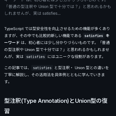
「普通の型注釈や Union 型で十分では？」と思われるかも
しれませんが、実は satisfies…
TypeScript では型安全性を向上させるための機能が多くあり
ますが、その中でも比較的新しい機能である
キ
satisfies
ーワード
は、初心者には少し分かりづらいものです。「普通
の型注釈や Union 型で十分では？」と思われるかもしれませ
んが、実は
にはユニークな役割があります。
satisfies
この記事では、
と型注釈・ Union 型との違いを
satisfies
丁寧に解説し、その活用法を具体例とともに学んでいきま
す。
型注釈(Type Annotation)とUnion型の復
習