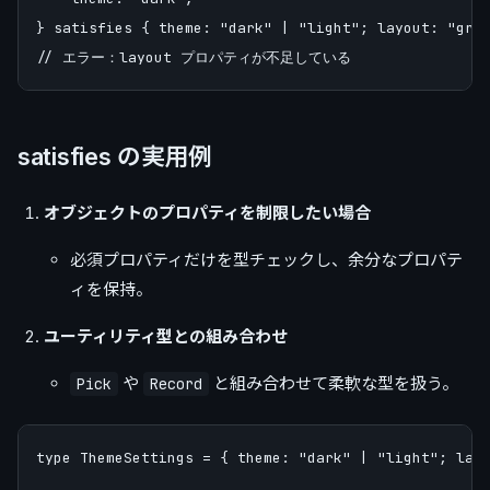
} satisfies { theme: "dark" | "light"; layout: "grid
satisfies の実用例
オブジェクトのプロパティを制限したい場合
必須プロパティだけを型チェックし、余分なプロパテ
ィを保持。
ユーティリティ型との組み合わせ
や
と組み合わせて柔軟な型を扱う。
Pick
Record
type ThemeSettings = { theme: "dark" | "light"; layo