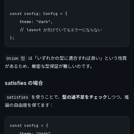
const config: Config = {

    theme: "dark",

    // layout が欠けていてもエラーにならない

は「いずれかの型に適合すれば良い」という性質
Union 型
があるため、厳密な型保証が難しいのです。
satisfies の場合
を使うことで、
型の過不足をチェック
しつつ、推
satisfies
論の自由度を保てます：
const config = {

    theme: "dark",
