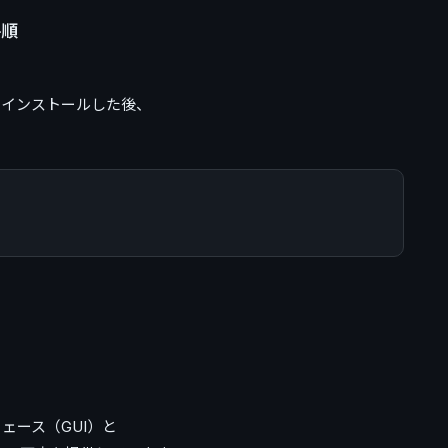
手順
ジをインストールした後、


ェース（GUI）と