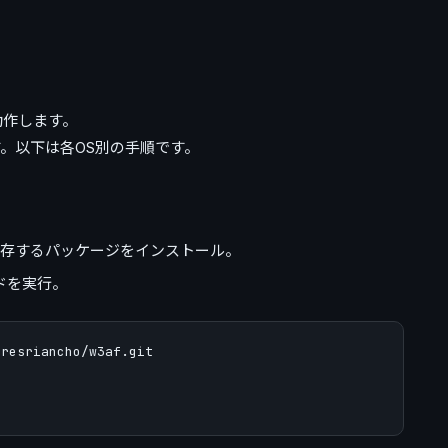
Sで動作します。
す。以下は各OS別の手順です。
fが依存するパッケージをインストール。
ドを実行。
resriancho/w3af.git
