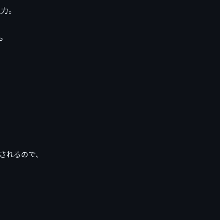
入力。
や
されるので、