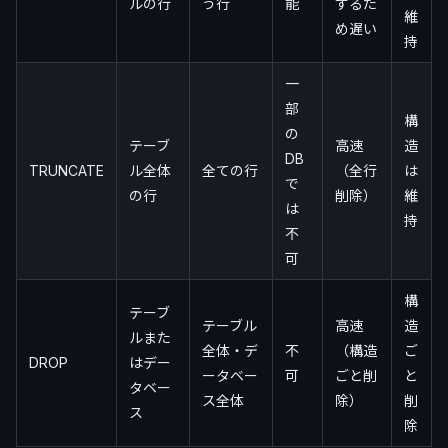
ルの行
う行
能
するた
維
め遅い
持
一
部
構
の
テーブ
高速
造
DB
TRUNCATE
ル全体
全ての行
（全行
は
で
の行
削除）
維
は
持
不
可
構
テーブ
テーブル
高速
造
ルまた
全体・デ
不
（構造
ご
DROP
はデー
ータベー
可
ごと削
と
タベー
ス全体
除）
削
ス
除