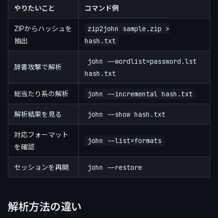
やりたいこと
コマンド例
ZIPからハッシュを
zip2john sample.zip >
抽出
hash.txt
john --wordlist=password.lst
辞書攻撃で解析
hash.txt
総当たり系の解析
john --incremental hash.txt
解析結果を見る
john --show hash.txt
対応フォーマット
john --list=formats
を確認
セッションを再開
john --restore
解析方法の違い