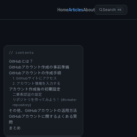
Home
Articles
About
Search
⌘K
// contents
GitHubとは？
GitHubアカウント作成の事前準備
GitHubアカウントの作成手順
1. GitHubサイトにアクセス
2. アカウント情報を入力する
アカウント作成後の初期設定
二要素認証の設定
リポジトリを作ってみよう！ {#create-
repository}
その他、GitHubアカウントの活用方法
GitHubアカウントに関するよくある質
問
まとめ