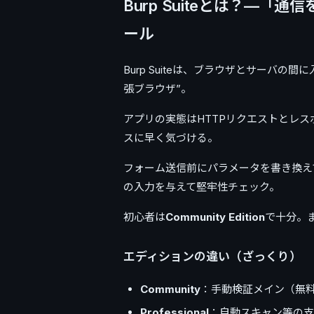
Burp Suiteとは？—
ール
Burp Suiteは、ブラウザとサーバの間に
張ブラウザ”。
アプリの実態はHTTPリクエストとレ
スに早く気づける。
フォーム送信前にパラメータを書き換えて
の入力を与えて堅牢性チェック。
初心者は
Community Edition
で十分。
エディションの違い（ざっくり）
Community
：手動検証メイン（無料
Professional
：自動スキャン等の支