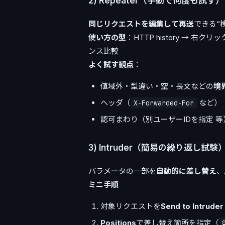
2) Repeater（手動で何度も試す）
同じリクエストを編集して再送
できる“
使い方の型
：HTTP history → 右クリ
ンス比較
よく試す観点
：
値域外・型違い・空・長文などの
境
ヘッダ（
など）
X-Forwarded-For
認可まわり（別ユーザーIDを指定 等
3) Intruder（簡易の繰り返し試験
パラメータの一部を
自動的に差し替え
、
ミニ手順
対象リクエストを
Send to Intruder
Positions
で差し替え箇所を指定（