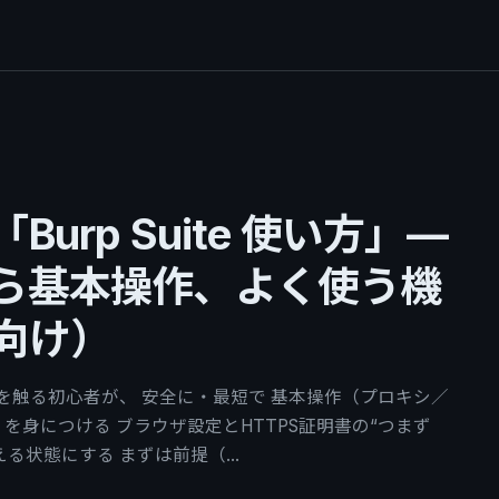
urp Suite 使い方」—
ら基本操作、よく使う機
向け）
iteを触る初心者が、 安全に・最短で 基本操作（プロキシ／
ntruder）を身につける ブラウザ設定とHTTPS証明書の“つまず
える状態にする まずは前提（…