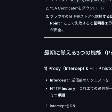
http://burpsuite/
“CA Certificate”をダウンロード
ブラウザの証明書ストアへ
信頼する
Point
：ここで失敗すると
証明書エ
が安全。
最初に覚える3つの機能（Proxy
1) Proxy（Intercept & HTTP his
Intercept
：送信前のリクエストを
HTTP history
：これまでの通信が
ミニ手順
Interceptを
ON