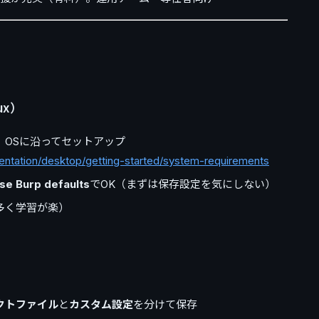
ux）
、OSに沿ってセットアップ
entation/desktop/getting-started/system-requirements
se Burp defaults
でOK（まずは保存設定を気にしない）
多く学習が楽）
クトファイル
と
カスタム設定
を分けて保存