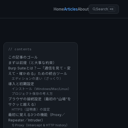
Home
Articles
About
Search
⌘K
// contents
この記事のゴール
まずは前提（と大事な約束）
Burp Suiteとは？—「通信を見て・変
えて・確かめる」ための統合ツール
エディションの違い（ざっくり）
導入と初期設定
インストール（Windows/Mac/Linux）
プロジェクト保存の考え方
ブラウザの接続設定（最初の“山場”を
サクッと越える）
HTTPS（証明書）の設定
最初に覚える3つの機能（Proxy／
Repeater／Intruder）
1) Proxy（Intercept & HTTP history）