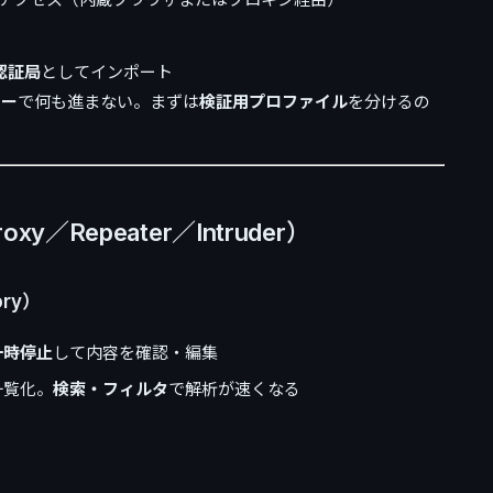
認証局
としてインポート
ラー
で何も進まない。まずは
検証用プロファイル
を分けるの
／Repeater／Intruder）
tory）
一時停止
して内容を確認・編集
一覧化。
検索・フィルタ
で解析が速くなる