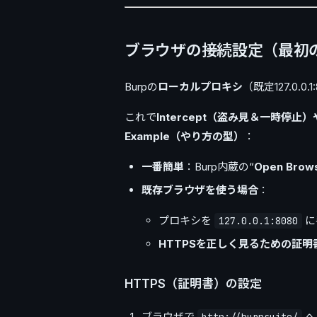
ブラウザの接続設定（最初の
Burpの
ローカルプロキシ
（既定127.0.
これで
Intercept（盗み見＆一時停止）やH
Example（やり方の型）
：
一番簡単
：Burp内蔵の“
Open Brow
既存ブラウザを使う場合
：
プロキシを
に
127.0.0.1:8080
HTTPSを正しく見るための証明
HTTPS（証明書）の設定
ブラウザで
へ