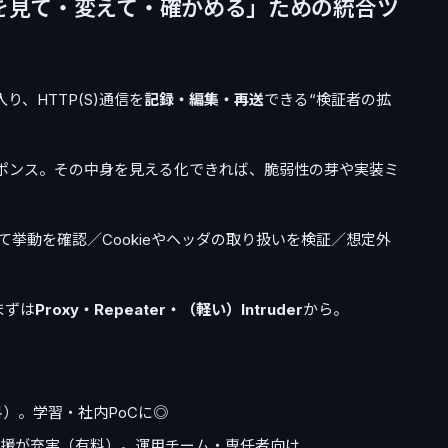
「通信を見て・変えて・確かめる」ための統合ツ
入り、HTTP(S)通信を
記録・編集・再送
できる“検証者の拡
スポンス。その中身を見える化できれば、脆弱性の芽や実装ミ
挙動を確認／Cookieやヘッダの取り扱いを検証／想定外
まずは
Proxy・Repeater・（軽い）Intruder
から。
）。学習・社内PoCに◎
援が充実（有料）。運用チーム・専任者向け