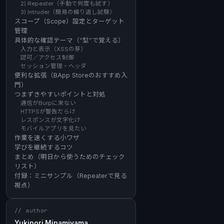
2) Repeater（手動で何度も試す）
3) Intruder（簡易の繰り返し試験）
スコープ（Scope）設定とターゲット
管理
具体的な確認テーマ（“型”で覚える）
入力と表示（XSSの芽）
認可／アクセス制御
セッション管理・ヘッダ
便利な拡張（BApp Storeのおすすめ入
門）
つまずきやすいポイントと対処
通信がBurpに来ない
HTTPSが警告だらけ
レスポンスが文字化け
モバイルアプリを見たい
作業を速くする小ワザ
学びを継続するコツ
まとめ（明日から使うためのチェック
リスト）
付録：ミニサンプル（Repeaterで見る
視点）
// author
Yukinori Minamiyama