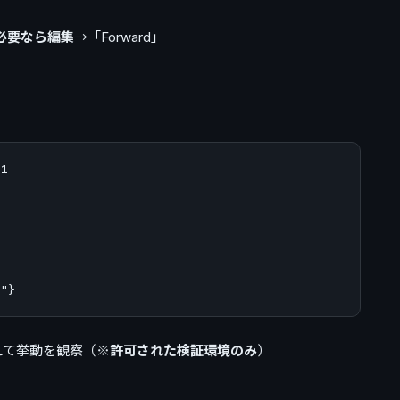
必要なら編集
→「Forward」
1

えて挙動を観察（※
許可された検証環境のみ
）