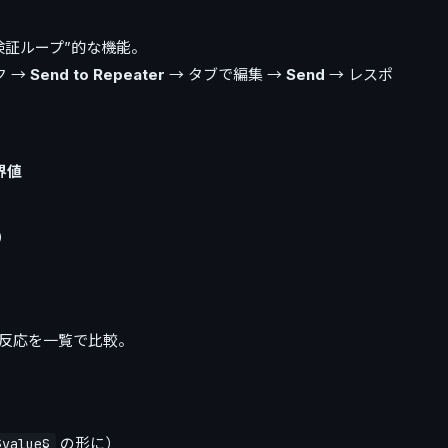
検証ループ”的な機能。
ック →
Send to Repeater
→ タブで編集 →
Send
→ レスポ
界値
）
）
反応を一覧で比較。
の形に）
§value§