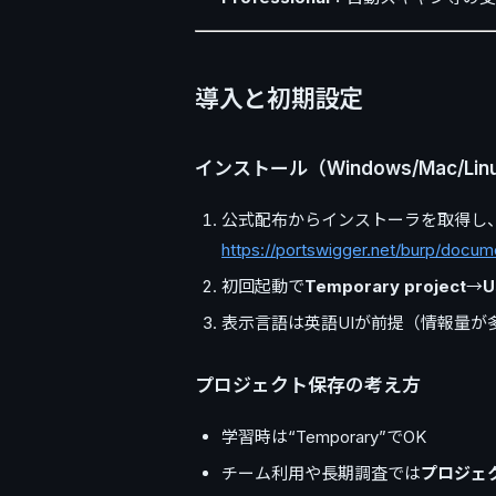
導入と初期設定
インストール（Windows/Mac/Lin
公式配布からインストーラを取得し
https://portswigger.net/burp/docum
初回起動で
Temporary project
→
U
表示言語は英語UIが前提（情報量が
プロジェクト保存の考え方
学習時は“Temporary”でOK
チーム利用や長期調査では
プロジェ