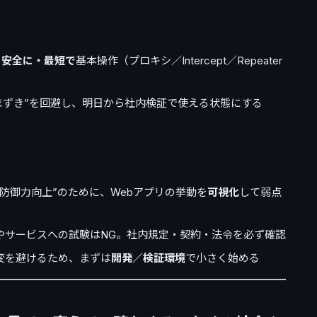
、
安全に・最短で
基本操作（プロキシ／Intercept／Repeater
つまずき”を回避し、明日から社内検証で使える状態にする
）
防御力向上”のために、Webアプリの挙動を
可視化
して弱点
やサービスへの試験はNG。社内規定・契約・法令を必ず確認
変を避けるため、まずは
開発／検証環境
で小さく始める