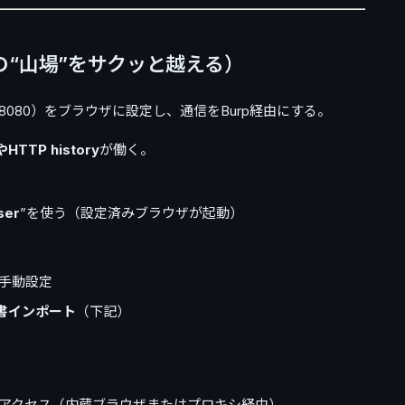
“山場”をサクッと越える）
0.1:8080）をブラウザに設定し、通信をBurp経由にする。
TTP history
が働く。
ser
”を使う（設定済みブラウザが起動）
手動設定
書インポート
（下記）
アクセス（内蔵ブラウザまたはプロキシ経由）